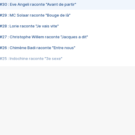
#30 : Eve Angeli raconte "Avant de partir"
#29 : MC Solaar raconte "Bouge de là"
28 : Lorie raconte "Je vais vite"
#27 : Christophe Willem raconte "Jacques a dit"
#26 : Chimène Badi raconte "Entre nous"
#25 : Indochine raconte "3e sexe"
#24 : Zaho raconte "C'est chelou"
#23 : Patrick Bruel raconte "Au café des délices"
#22 : Kyo raconte "Le chemin"
#21 : Nolwenn Leroy raconte "Cassé"
#20 : Patrick Hernandez raconte "Born to be alive"
#19 : Lorie raconte "Près de moi"
#18 : Michael Jones raconte "A nos actes manqués" (avec Jean-Jacque