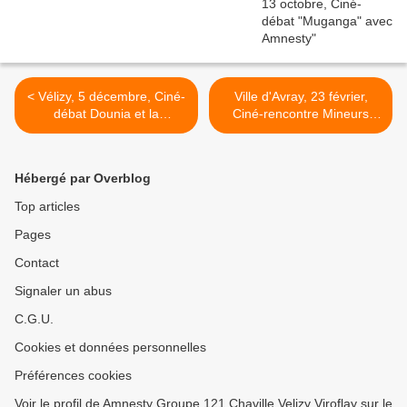
< Vélizy, 5 décembre, Ciné-
Ville d'Avray, 23 février,
débat Dounia et la
Ciné-rencontre Mineurs
Princesse d'Alep
Non Accompagnés avec le
film "Tout Va Bien" >
Hébergé par Overblog
Top articles
Pages
Contact
Signaler un abus
C.G.U.
Cookies et données personnelles
Préférences cookies
Voir le profil de Amnesty Groupe 121 Chaville Velizy Viroflay sur le