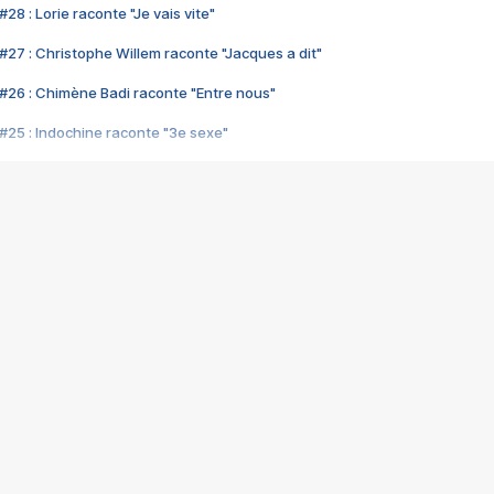
28 : Lorie raconte "Je vais vite"
#27 : Christophe Willem raconte "Jacques a dit"
#26 : Chimène Badi raconte "Entre nous"
#25 : Indochine raconte "3e sexe"
#24 : Zaho raconte "C'est chelou"
#23 : Patrick Bruel raconte "Au café des délices"
#22 : Kyo raconte "Le chemin"
#21 : Nolwenn Leroy raconte "Cassé"
#20 : Patrick Hernandez raconte "Born to be alive"
#19 : Lorie raconte "Près de moi"
#18 : Michael Jones raconte "A nos actes manqués" (avec Jean-Jacque
#17 : Khaled raconte "Aïcha"
#16 : Corneille raconte "Parce qu'on vient de loin"