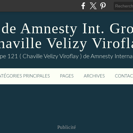
 de Amnesty Int. Gr
haville Velizy Virofl
pe 121 ( Chaville Velizy Viroflay ) de Amnesty Interna
ATÉGORIES PRINCIPALES
PAGES
ARCHIVES
CONTAC
Publicité