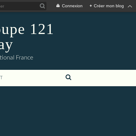
Connexion
+
Créer mon blog
oupe 121
ay
tional France
T