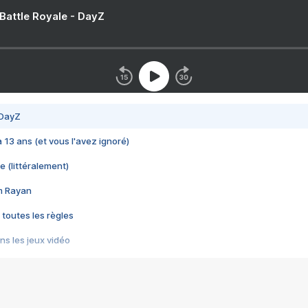
 Battle Royale - DayZ
 DayZ
 a 13 ans (et vous l'avez ignoré)
e (littéralement)
im Rayan
 toutes les règles
s les jeux vidéo
us choquant de Rockstar ? - Le scandale BULLY
e plus moche de Steam