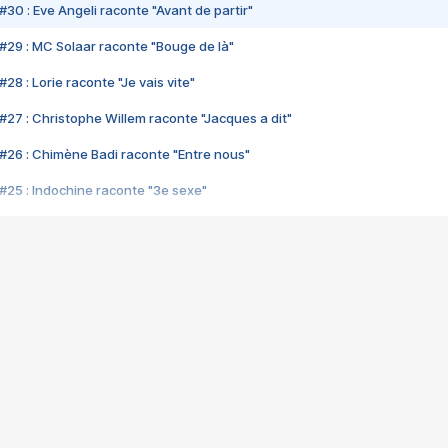
#30 : Eve Angeli raconte "Avant de partir"
#29 : MC Solaar raconte "Bouge de là"
28 : Lorie raconte "Je vais vite"
#27 : Christophe Willem raconte "Jacques a dit"
#26 : Chimène Badi raconte "Entre nous"
#25 : Indochine raconte "3e sexe"
#24 : Zaho raconte "C'est chelou"
#23 : Patrick Bruel raconte "Au café des délices"
#22 : Kyo raconte "Le chemin"
#21 : Nolwenn Leroy raconte "Cassé"
#20 : Patrick Hernandez raconte "Born to be alive"
#19 : Lorie raconte "Près de moi"
#18 : Michael Jones raconte "A nos actes manqués" (avec Jean-Jacque