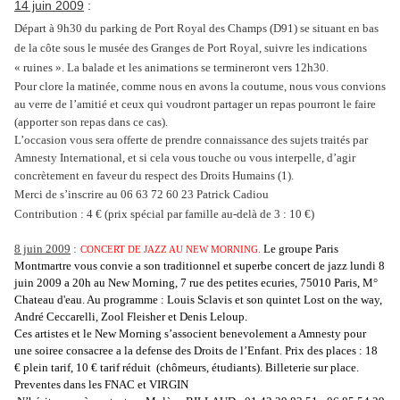
14 juin 2009
:
Départ à 9h30 du parking de Port Royal des Champs (D91) se situant en bas
de la côte sous le musée des Granges de Port Royal, suivre les indications
« ruines ».
La balade et les animations se termineront vers 12h30.
Pour clore la matinée, comme nous en avons la coutume, nous vous convions
au verre de l’amitié et ceux qui voudront partager un repas pourront le faire
(apporter son repas dans ce cas).
L’occasion vous sera offerte de prendre connaissance des sujets traités par
Amnesty International, et si cela vous touche ou vous interpelle, d’agir
concrètement en faveur du respect des Droits Humains (1).
Merci de s’inscrire au 06 63 72 60 23 Patrick Cadiou
Contribution : 4 € (prix spécial par famille au-delà de 3 : 10 €)
8 juin 2009
:
Le groupe Paris
CONCERT DE JAZZ AU NEW MORNING.
Montmartre vous convie a son traditionnel et superbe concert de jazz lundi 8
juin 2009 a 20h au New Morning, 7 rue des petites ecuries, 75010 Paris, M°
Chateau d'eau. Au programme : Louis Sclavis et son quintet Lost on the way,
André Ceccarelli, Zool Fleisher et Denis Leloup.
Ces artistes et le New Morning s’associent benevolement a Amnesty pour
une soiree consacree a la defense des Droits de l’Enfant. Prix des places : 18
€ plein tarif, 10 € tarif réduit (chômeurs, étudiants). Billeterie sur place.
Preventes dans les FNAC et VIRGIN