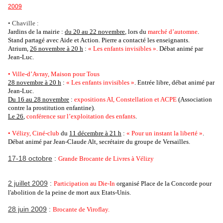
2009
• Chaville :
Jardins de la mairie :
du 20 au 22 novembre
, lors du
marché d’automne
.
Stand partagé avec Aide et Action. Pierre a contacté les enseignants.
Atrium,
26 novembre à 20 h
:
« Les enfants invisibles ».
Débat animé par
Jean-Luc.
• Ville-d’Avray, Maison pour Tous
28 novembre à 20 h
:
« Les enfants invisibles »
. Entrée libre, débat animé par
Jean-Luc.
Du 16 au 28 novembre
:
expositions AI, Constellation et ACPE
(Association
contre la prostitution enfantine).
Le 26
,
conférence sur l’exploitation des enfants
.
• Vélizy, Ciné-club
du
11 décembre à 21 h
:
« Pour un instant la liberté »
.
Débat animé par Jean-Claude Alt, secrétaire du groupe de Versailles.
17-18 octobre
:
Grande Brocante de Livres à Vélizy
2 juillet 2009
:
Participation au Die-In
organisé Place de la Concorde pour
l'abolition de la peine de mort aux Etats-Unis.
28 juin 2009
:
Brocante de Viroflay.