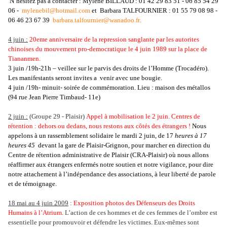
N’hésitez pas à contacter : Mylène BILLAUD : 01 42 29 83 51 - 06 85 54 29
06 -
mylenebil@hotmail.com
et Barbara TALFOURNIER : 01 55 79 08 98 -
06 46 23 67 39
barbara.talfournier@wanadoo.fr
.
4 juin :
20eme anniversaire de
la repression sanglante par les autorites
chinoises du mouvement pro-democratique le 4 juin 1989 sur la place de
Tiananmen.
3 juin /19h-21h – veillee sur le parvis des droits de l’Homme (Trocadéro).
Les manifestants seront invites a venir avec une bougie.
4 juin /19h- minuit- soirée de commémoration. Lieu : maison des métallos
(94 rue Jean Pierre Timbaud- 11e)
2 juin :
(Groupe 29 - Plaisir)
Appel à mobilisation le 2 juin.
Centres de
rétention : dehors ou dedans, nous restons aux côtés des étrangers !
Nous
appelons à un rassemblement solidaire le mardi 2 juin, de 17
heures à 17
heures 45
devant la gare de Plaisir-Grignon, pour marcher en direction du
Centre de rétention administrative de Plaisir (CRA-Plaisir) où nous allons
réaffirmer aux étrangers enfermés notre soutien et notre vigilance, pour dire
notre attachement à l’indépendance des associations, à leur liberté de parole
et de témoignage.
18 mai au 4 juin 2009
:
Exposition photos des Défenseurs des Droits
Humains à l’Atrium
. L’action de ces hommes et de ces femmes de l’ombre est
essentielle pour promouvoir et défendre les victimes. Eux-mêmes sont