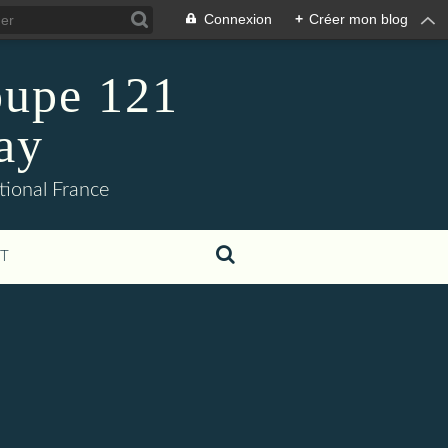
Connexion
+
Créer mon blog
oupe 121
ay
tional France
T