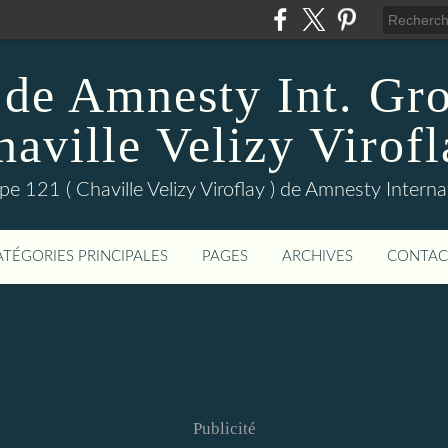
 de Amnesty Int. Gr
haville Velizy Virofl
pe 121 ( Chaville Velizy Viroflay ) de Amnesty Interna
ATÉGORIES PRINCIPALES
PAGES
ARCHIVES
CONTAC
Publicité