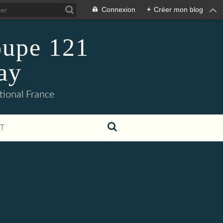
Connexion
+
Créer mon blog
oupe 121
ay
tional France
T