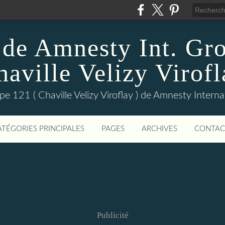
 de Amnesty Int. Gr
haville Velizy Virofl
pe 121 ( Chaville Velizy Viroflay ) de Amnesty Interna
ATÉGORIES PRINCIPALES
PAGES
ARCHIVES
CONTAC
Publicité