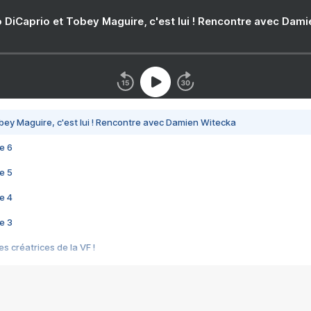
 DiCaprio et Tobey Maguire, c'est lui ! Rencontre avec Dam
bey Maguire, c'est lui ! Rencontre avec Damien Witecka
e 6
e 5
e 4
e 3
s créatrices de la VF !
e 2
e 1