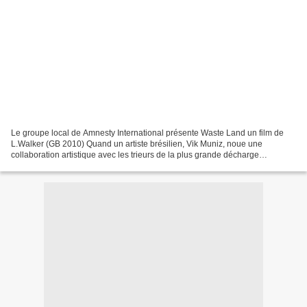
Le groupe local de Amnesty International présente Waste Land un film de
L.Walker (GB 2010) Quand un artiste brésilien, Vik Muniz, noue une
collaboration artistique avec les trieurs de la plus grande décharge
d’ordures de Rio. Débat animé par Yves Prigent...