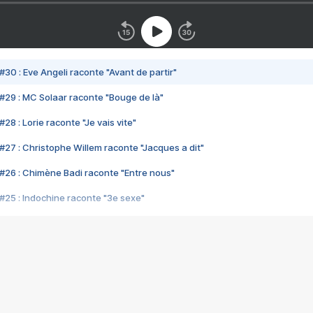
#30 : Eve Angeli raconte "Avant de partir"
#29 : MC Solaar raconte "Bouge de là"
28 : Lorie raconte "Je vais vite"
#27 : Christophe Willem raconte "Jacques a dit"
#26 : Chimène Badi raconte "Entre nous"
#25 : Indochine raconte "3e sexe"
#24 : Zaho raconte "C'est chelou"
#23 : Patrick Bruel raconte "Au café des délices"
#22 : Kyo raconte "Le chemin"
#21 : Nolwenn Leroy raconte "Cassé"