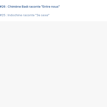
#26 : Chimène Badi raconte "Entre nous"
#25 : Indochine raconte "3e sexe"
#24 : Zaho raconte "C'est chelou"
#23 : Patrick Bruel raconte "Au café des délices"
#22 : Kyo raconte "Le chemin"
#21 : Nolwenn Leroy raconte "Cassé"
#20 : Patrick Hernandez raconte "Born to be alive"
#19 : Lorie raconte "Près de moi"
#18 : Michael Jones raconte "A nos actes manqués" (avec Jean-Jacque
#17 : Khaled raconte "Aïcha"
#16 : Corneille raconte "Parce qu'on vient de loin"
#15 : Indochine raconte "L'aventurier"