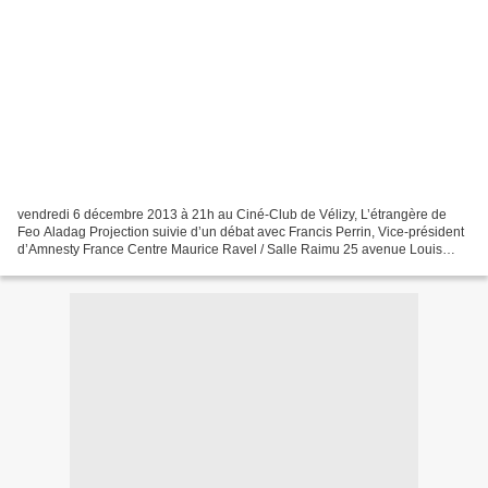
vendredi 6 décembre 2013 à 21h au Ciné-Club de Vélizy, L’étrangère de
Feo Aladag Projection suivie d’un débat avec Francis Perrin, Vice-président
d’Amnesty France Centre Maurice Ravel / Salle Raimu 25 avenue Louis
Bréguet - 78140 Vélizy-Villacoublay Groupe...