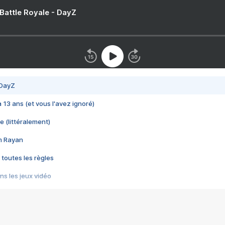
 Battle Royale - DayZ
 DayZ
 a 13 ans (et vous l'avez ignoré)
e (littéralement)
im Rayan
 toutes les règles
s les jeux vidéo
us choquant de Rockstar ? - Le scandale BULLY
e plus moche de Steam